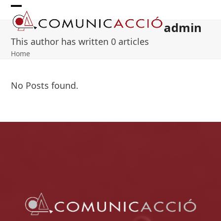
Skip
Open
Close
to
admin
content
mobile
mobile
This author has written 0 articles
menu
menu
Home
No Posts found.