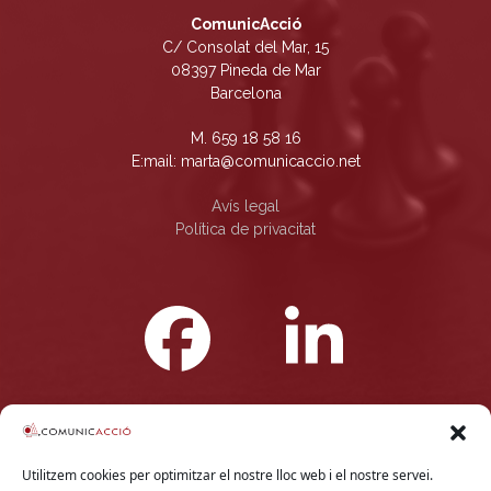
ComunicAcció
C/ Consolat del Mar, 15
08397 Pineda de Mar
Barcelona
M. 659 18 58 16
E:mail: marta@comunicaccio.net
Avís legal
Política de privacitat
Facebook
Linke
Utilitzem cookies per optimitzar el nostre lloc web i el nostre servei.